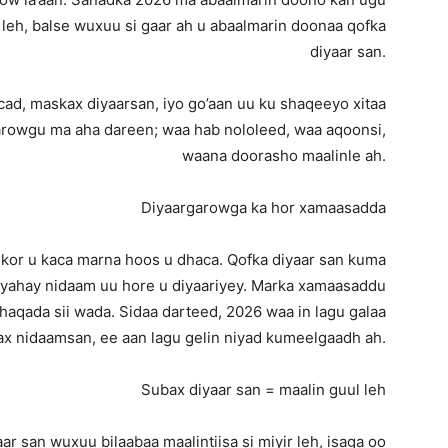
leh, balse wuxuu si gaar ah u abaalmarin doonaa qofka
diyaar san.
cad, maskax diyaarsan, iyo go’aan uu ku shaqeeyo xitaa
rowgu ma aha dareen; waa hab nololeed, waa aqoonsi,
waana doorasho maalinle ah.
Diyaargarowga ka hor xamaasadda
kor u kaca marna hoos u dhaca. Qofka diyaar san kuma
n yahay nidaam uu hore u diyaariyey. Marka xamaasaddu
aqada sii wada. Sidaa darteed, 2026 waa in lagu galaa
x nidaamsan, ee aan lagu gelin niyad kumeelgaadh ah.
Subax diyaar san = maalin guul leh
r san wuxuu bilaabaa maalintiisa si miyir leh, isaga oo