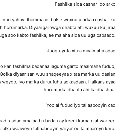
Fashilka sida cashar loo arko
ka inuu yahay dhammaad, balse wuxuu u arkaa cashar ku
h horumarka. Diyaargarowga dhabta ahi wuxuu ku jiraa
uga soo kabto fashilka, ee ma aha sida uu uga cabsado.
Joogteynta xitaa maalmaha adag
yo kan fashilma badanaa laguma garto maalmaha fudud,
Qofka diyaar san wuu shaqeeyaa xitaa marka uu daalan
n weydo, iyo marka duruufuhu adkaadaan. Halkaas ayaa
horumarka dhabta ahi ka dhashaa.
Yoolal fudud iyo tallaabooyin cad
aad u adag ama aad u badan ay keeni karaan jahwareer.
olalka waaweyn tallaabooyin yaryar oo la maareyn karo.