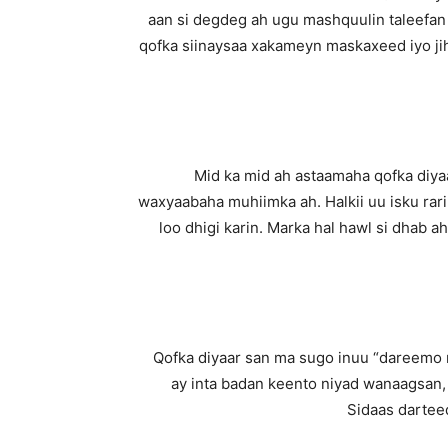
aan si degdeg ah ugu mashquulin taleefa
qofka siinaysaa xakameyn maskaxeed iyo ji
Mid ka mid ah astaamaha qofka diya
waxyaabaha muhiimka ah. Halkii uu isku rar
loo dhigi karin. Marka hal hawl si dhab
Qofka diyaar san ma sugo inuu “dareemo 
ay inta badan keento niyad wanaagsan
Sidaas darteed