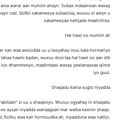
n ama warar aan muhiim ahayn. Subax nidaamsan waxay
hayn cad. Qofkii xakameeya subaxiisa, wuxuu si weyn u
xakameeyaa natiijada maalintiisa.
Hal hawl oo muhiim ah
ar san waa awoodda uu u leeyahay inuu kala hormariyo
i lahaa hawlo badan, wuxuu doortaa hal hawl oo aan dib
 ah loo dhammeeyo, maalintaasi waxay yeelanaysaa qiime
iyo guul.
Shaqadu kama sugto niyadda
rabitaan” si uu u shaqeeyo. Wuxuu ogyahay in shaqadu
, ee aysan niyadda wanaagsan mar walba keenin shaqo.
, ficilku waa kan hormuudka ah, niyadduna waa natiijo.