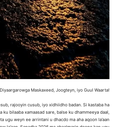
Diyaargarowga Maskaxeed, Joogteyn, iyo Guul Waarta!
ub, rajooyin cusub, iyo xidhiidho badan. Si kastaba ha
ka ku bilaaba xamaasad sare, balse ku dhammeeya daal,
abta ugu weyn ee arrintani u dhacdo ma aha aqoon la’aan
arow la’aan. Sanadka 2026 ma abaalmarin doono kan ugu