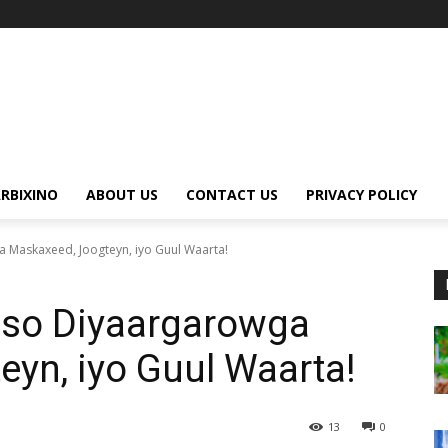
RBIXINO
ABOUT US
CONTACT US
PRIVACY POLICY
 Maskaxeed, Joogteyn, iyo Guul Waarta!
iso Diyaargarowga
yn, iyo Guul Waarta!
13
0