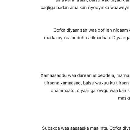
caqliga badan ama kan riyooyinka waaweyn 
Qofka diyaar san waa qof leh nidaam 
marka ay xaaladduhu adkaadaan. Diyaarga
Xamaasaddu waa dareen is beddela, marna 
tiirsana xamaasad, balse wuxuu ku tiirsa
dhammaato, diyaar garowgu waa kan sh
maska
Subaxda waa aasaaska maalinta. Qofka diyaa