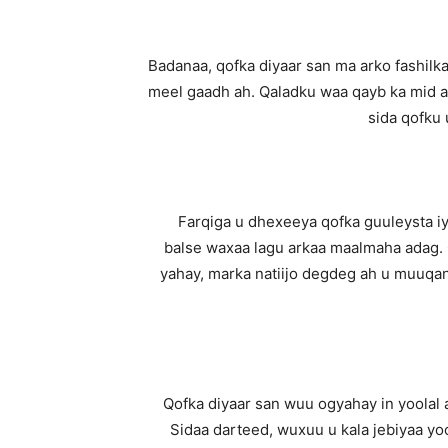
Badanaa, qofka diyaar san ma arko fashil
meel gaadh ah. Qaladku waa qayb ka mid a
sida qofku 
Farqiga u dhexeeya qofka guuleysta i
balse waxaa lagu arkaa maalmaha adag. 
yahay, marka natiijo degdeg ah u muuqa
Qofka diyaar san wuu ogyahay in yoolal 
Sidaa darteed, wuxuu u kala jebiyaa yo