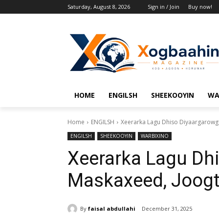
Saturday, August 8, 2026
Sign in / Join
Buy now!
HOME
ENGILSH
SHEEKOOYIN
WA
Home
ENGILSH
Xeerarka Lagu Dhiso Diyaargarowga
ENGILSH
SHEEKOOYIN
WARBIXINO
Xeerarka Lagu Dh
Maskaxeed, Joogte
By
faisal abdullahi
December 31, 2025