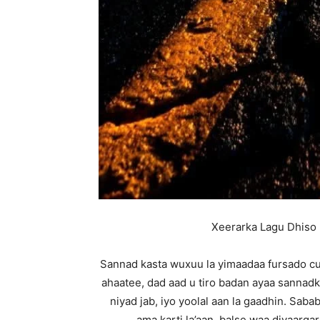
Xeerarka Lagu Dhiso 
Sannad kasta wuxuu la yimaadaa fursado cus
ahaatee, dad aad u tiro badan ayaa sannad
niyad jab, iyo yoolal aan la gaadhin. Sab
ama karti la’aan, balse waa diyaarg